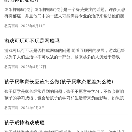
绵阳抑郁症治疗 绵阳抑郁症治疗是一个备受关注的话题。许多人患
有抑郁症，并且他们中的一些人可能需要专业的治疗来帮助他们摆
脱这种困境。在这篇文章中，我们将讨论绵阳抑郁症治疗，并且介
教育百科
2025年9月11日
绍一…
游戏可玩可不玩是网瘾吗
游戏可玩可不玩是否构成网瘾的问题 随着互联网的发展，游戏已经
成为了人们生活中不可或缺的一部分。越来越多的人沉迷于游戏，
甚至出现了“网瘾”这个词。然而，游戏可玩可不玩是否构成网瘾的
教育百科
2026年4月17日
问…
孩子厌学家长应该怎么做(孩子厌学态度差怎么教)
孩子厌学是家长经常遇到的问题，孩子不愿意去学习，不仅会影响
孩子的学习成绩，也会给孩子的学习和生活带来负面影响。如果孩
子厌学态度差，那么家长应该如何帮助孩子呢？ 首先，家长应该了
教育百科
2024年9月3日
解孩…
孩子戒掉游戏成瘾