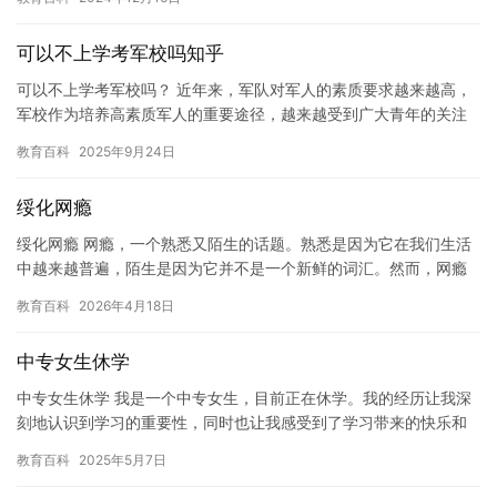
思维方…
可以不上学考军校吗知乎
可以不上学考军校吗？ 近年来，军队对军人的素质要求越来越高，
军校作为培养高素质军人的重要途径，越来越受到广大青年的关注
和追捧。但是，军校招生需要进行严格的考试和筛选，需要考生具
教育百科
2025年9月24日
备一…
绥化网瘾
绥化网瘾 网瘾，一个熟悉又陌生的话题。熟悉是因为它在我们生活
中越来越普遍，陌生是因为它并不是一个新鲜的词汇。然而，网瘾
的严重程度却不容忽视。绥化是一个历史悠久的城市，文化底蕴深
教育百科
2026年4月18日
厚，…
中专女生休学
中专女生休学 我是一个中专女生，目前正在休学。我的经历让我深
刻地认识到学习的重要性，同时也让我感受到了学习带来的快乐和
成就感。 在我进入中专学校的时候，我对于学习并没有太多的热
教育百科
2025年5月7日
情。…