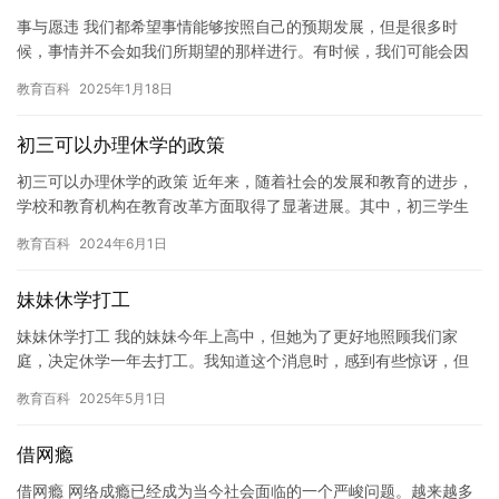
事与愿违 我们都希望事情能够按照自己的预期发展，但是很多时
候，事情并不会如我们所期望的那样进行。有时候，我们可能会因
为自己的过于期望而产生了过多的压力，导致事情变得更加糟糕。
教育百科
2025年1月18日
例如…
初三可以办理休学的政策
初三可以办理休学的政策 近年来，随着社会的发展和教育的进步，
学校和教育机构在教育改革方面取得了显著进展。其中，初三学生
可以办理休学的政策也受到了越来越多的关注。 对于初三学生来
教育百科
2024年6月1日
说，…
妹妹休学打工
妹妹休学打工 我的妹妹今年上高中，但她为了更好地照顾我们家
庭，决定休学一年去打工。我知道这个消息时，感到有些惊讶，但
同时也很支持她。 妹妹从小就很勤奋，她上的是一所普通高中，虽
教育百科
2025年5月1日
然学…
借网瘾
借网瘾 网络成瘾已经成为当今社会面临的一个严峻问题。越来越多