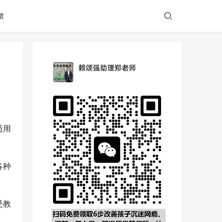
馈
适用
各种
受教