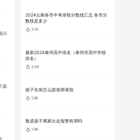
2024云南各市中考录取分数线汇总 各市分
数线是多少
2.1K
瘾问
最新2024泰州高中排名（泰州市高中学校
排名）
2.0K
不愿
孩子生病怎么跟老师请假
1.9K
叛逆孩子离家出走报警有用吗
1.9K
是，