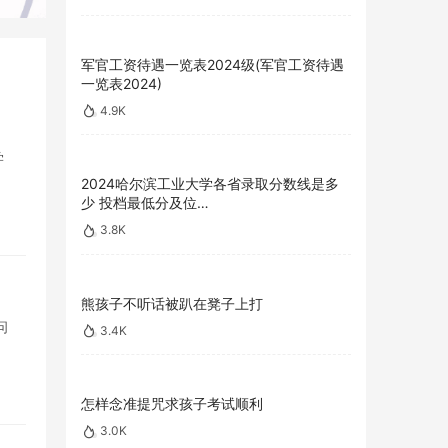
军官工资待遇一览表2024级(军官工资待遇
一览表2024)
4.9K
学
2024哈尔滨工业大学各省录取分数线是多
少 投档最低分及位…
3.8K
熊孩子不听话被趴在凳子上打
问
3.4K
怎样念准提咒求孩子考试顺利
3.0K