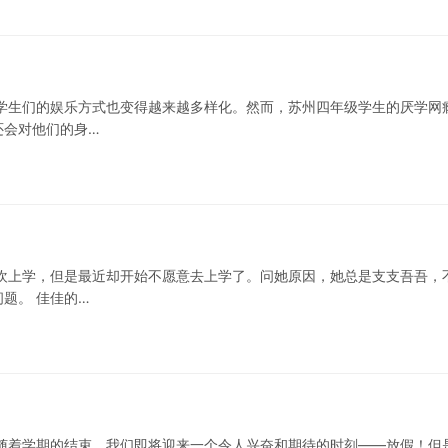
学生们的娱乐方式也变得越来越多样化。然而，苏州四年级学生的厌学网
还会对他们的身…
欢上学，但是最近却开始不愿意去上学了。问她原因，她总是支支吾吾，
题。 佳佳的…
随着学期的结束，我们即将迎来一个令人兴奋和期待的时刻——放假！但