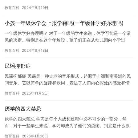
会给他们带来一定的困难和挑战。那么，海口高三能不能休学呢？
教育百科
2024年6月19日
休…
小孩一年级休学会上报学籍吗(一年级休学好办理吗)
一年级休学好办理吗？ 对于一年级的学生来说，休学可能是一个常
见的决定。特别是在这个年龄段，孩子们正在从幼儿园向小学过
渡，他们可能需要一些时间来适应新的学习环境和生活方式。然
教育百科
2024年6月18日
而，休学…
民谣抑郁症
民谣抑郁症 民谣是一种古老的音乐形式，起源于非洲和南美洲的民
间音乐。它以简单的旋律和歌词，表达了人们内心深处的感受和情
感。在民谣的世界里，有着许多优秀的音乐作品，它们不仅反映了
教育百科
2025年11月5日
时代…
厌学的四大禁忌
厌学的四大禁忌 学习是每个人成长过程中必不可少的一部分，然
而，对于一些学生来说，学习却成为了他们的烦恼。到底是什么原
因导致学生们厌学呢？其实，厌学是有一些禁忌的。本文将探讨厌
教育百科
2026年1月26日