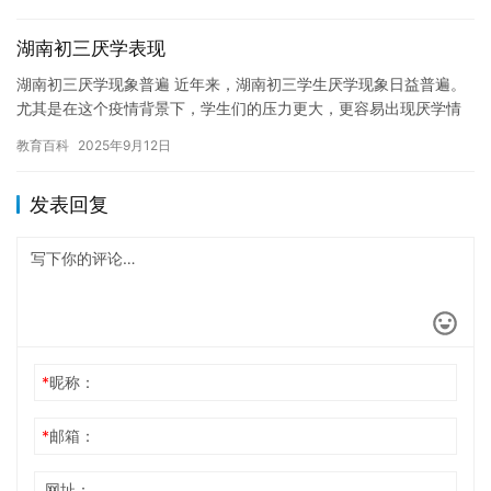
学的四…
湖南初三厌学表现
湖南初三厌学现象普遍 近年来，湖南初三学生厌学现象日益普遍。
尤其是在这个疫情背景下，学生们的压力更大，更容易出现厌学情
绪。据调查，湖南初三学生的厌学原因主要包括学习压力、考试成
教育百科
2025年9月12日
绩、…
发表回复
*
昵称：
*
邮箱：
网址：