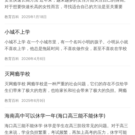
对于想要快速长高的女性而言，寻找适合自己的方法是至关重要
的。在本文中，我们将介绍一些女性快速长高的方法。 运动是帮助
教育百科
2025年1月18日
女性…
小城不上学
小城不上学 在一个小城市里，有一个名叫小明的孩子。小明从小就
不喜欢上学，他总是拖延时间，不喜欢做作业，甚至不喜欢在学校
听课。小明的父母试图让他改变，但他们发现很难。 小明的父母都
教育百科
2026年4月6日
是…
灭网瘾学校
灭网瘾学校 网瘾学校是一种严重的社会问题，它们的存在不仅给学
生们带来了极大的危害，也给家长和社会带来了极大的负担。网瘾
学校通常以治疗网瘾为主要目的，但这种方法并不可取，因为网瘾
教育百科
2025年6月9日
是一…
海南高中可以休学一年(海口高三能不能休学)
海口高三能不能休学 休学是学生在高三阶段常见的问题。对于高三
生来说，学业负担繁重，考试频繁，再加上高考的压力，休学可能