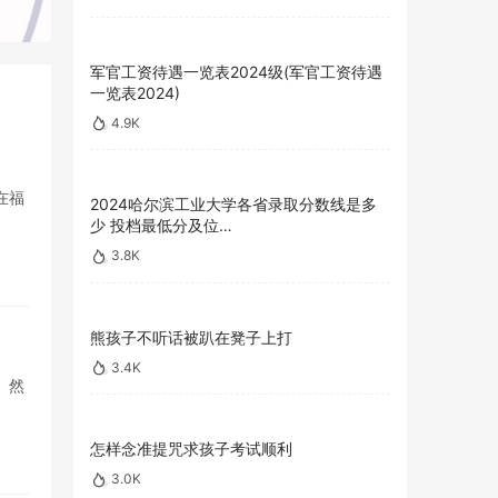
军官工资待遇一览表2024级(军官工资待遇
一览表2024)
4.9K
在福
2024哈尔滨工业大学各省录取分数线是多
少 投档最低分及位…
3.8K
熊孩子不听话被趴在凳子上打
3.4K
。然
怎样念准提咒求孩子考试顺利
3.0K