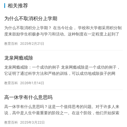
相关推荐
为什么不取消积分上学期
为什么不取消积分上学期？ 在当今社会， 学校和大学都采用积分制
度来鼓励学生积极参与学习和活动。这种制度在一定程度上起到了
激励学生的作用，但也存在一些争议。 积分上学期是指学生在本
教育百科
2025年2月21日
学…
龙泉网瘾戒除
龙泉网瘾戒除：一个成功的例子 龙泉网瘾戒除是一个成功的例子，
它证明了通过科学方法和严格的训练，可以成功地戒除孩子的网
瘾。龙泉网瘾戒除中心是由一群富有经验和热情的心理学家和医生
教育百科
2026年1月14日
创建的…
高一休学有什么意思吗
高一休学有什么意思吗？这是一个值得思考的问题。对于许多人来
说，高中是人生中最重要的阶段之一。在这个阶段，他们开始探索
自己的兴趣爱好，结交新朋友，并为实现自己的梦想而努力奋斗。
教育百科
2025年3月22日
然而，…