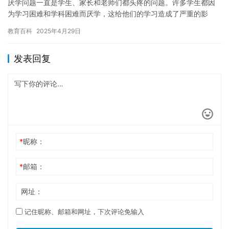
厌学问题一直是学生、家长和老师们都头疼的问题。许多学生都因
为学习困难和学科困难而厌学，这给他们的学习造成了严重的影
响。为了帮助学生克服厌学问题，学校需要建立一套有效的帮扶机
教育百科
2025年4月29日
制。 首…
发表回复
*
昵称：
*
邮箱：
网址：
记住昵称、邮箱和网址，下次评论免输入