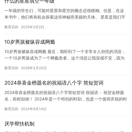
什么的星星填空一年级
一年级的学生们，可能对星星和星空的概念还很模糊。但是，在这
本书中，他们将有机会探索这些神秘而美丽的天体。 星星是我们宇
宙中最闪耀的瑰宝之一。它们从宇宙的深处发出光和热，照亮了我
教育百科
2025年2月2日
们的…
10岁男孩被纵容成网瘾
10岁男孩被纵容成网瘾 最近，我听到了一个非常令人担忧的消息：
一个10岁男孩成为了一个网瘾患者。这个消息让我深感不安，因为
我深知网瘾对孩子们的危害。 这个男孩叫做小明，他是一个10…
教育百科
2026年3月20日
2024恭喜金榜题名的祝福语八个字 简短贺词
2024恭喜金榜题名的祝福语八个字简短贺词 祝福语： 祝贺金榜题
名，前程似锦！ 2024年是一个特别的时刻，也是一个值得庆祝的时
刻。恭喜恭喜，你们终于金榜题名，实现了自己的梦想！ …
教育百科
2024年9月14日
厌学帮扶机制