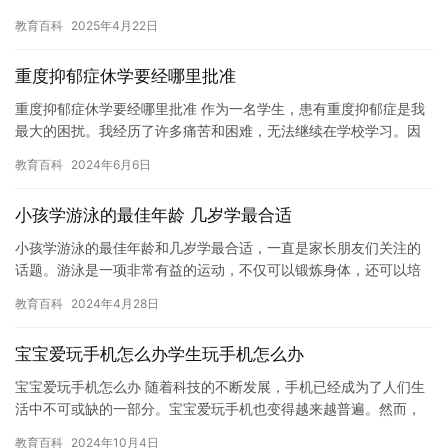
求自己的兴趣爱好，或者参加一些社交活动。但是，这种生活并不
教育百科
2025年4月22日
是所…
重度抑郁症休学要经哪里批准
重度抑郁症休学要经哪里批准 作为一名学生，患有重度抑郁症是我
最大的困扰。我经历了许多痛苦和困难，无法继续在学校学习。因
此，我决定休学，寻求治疗和恢复。 休学需要经过哪里批准呢？这
教育百科
2024年6月6日
是…
小孩学游泳的最佳年龄 几岁学最合适
小孩学游泳的最佳年龄和几岁学最合适，一直是家长朋友们关注的
话题。游泳是一项非常有益的运动，不仅可以锻炼身体，还可以培
养孩子们的协调能力和自信心。但是，对于初学者来说，找到正确
教育百科
2024年4月28日
的教学…
宝宝爱玩手机怎么办学生玩手机怎么办
宝宝爱玩手机怎么办 随着科技的不断发展，手机已经成为了人们生
活中不可或缺的一部分。宝宝爱玩手机也变得越来越普遍。然而，
过度使用手机会对宝宝的身体健康和心理健康造成负面影响。因
教育百科
2024年10月4日