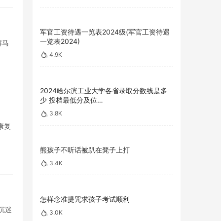
军官工资待遇一览表2024级(军官工资待遇
一览表2024)
解马
4.9K
2024哈尔滨工业大学各省录取分数线是多
少 投档最低分及位…
3.8K
康复
熊孩子不听话被趴在凳子上打
3.4K
怎样念准提咒求孩子考试顺利
沉迷
3.0K