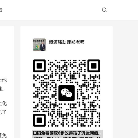
馈
让他
难。
文化
先了
避免