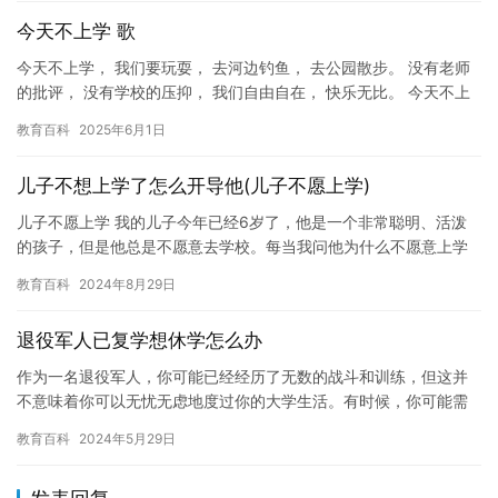
今天不上学 歌
今天不上学， 我们要玩耍， 去河边钓鱼， 去公园散步。 没有老师
的批评， 没有学校的压抑， 我们自由自在， 快乐无比。 今天不上
学， 我们要旅行， 去远处探险， 去海边看海。 没有…
教育百科
2025年6月1日
儿子不想上学了怎么开导他(儿子不愿上学)
儿子不愿上学 我的儿子今年已经6岁了，他是一个非常聪明、活泼
的孩子，但是他总是不愿意去学校。每当我问他为什么不愿意上学
时，他总是沉默不语，或者用各种借口来回避问题。这让我感到非
教育百科
2024年8月29日
常困…
退役军人已复学想休学怎么办
作为一名退役军人，你可能已经经历了无数的战斗和训练，但这并
不意味着你可以无忧无虑地度过你的大学生活。有时候，你可能需
要一些休息和调整，以便更好地面对未来的挑战。如果你已经复学
教育百科
2024年5月29日
了，但…