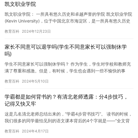
凯文职业学院
凯文职业学院： 一所具有悠久历史和卓越声誉的学院 凯文职业学院
(Kevin University)，位于中国北京市海淀区，是一所具有悠久历史
和卓越声誉的学院。学院成立于1958年，…
教育百科
2024年12月23日
家长不同意可以退学吗(学生不同意家长可以强制休学
吗)
学生不同意家长可以强制休学吗？ 作为学生，学生对学校和教师充
满了尊重和感激。但是，有时候，学生也会遇到一些不愉快的事
情，例如学校安排不合理、课程安排不合理、学习压力过大等等。
教育百科
2024年5月10日
如果这…
学霸都是如何背书的？有清北老师透露：分4步技巧，
记得又快又牢
这是几名清北老师总结出来的，“学霸4步背书技巧”。 读书的时候，
我们很多的同学最怕见到的语文课本背后的4个字就是——“全文背
诵”。背课文、背公式、背古诗、背单词……许许多多需要“背…
教育百科
2024年4月17日