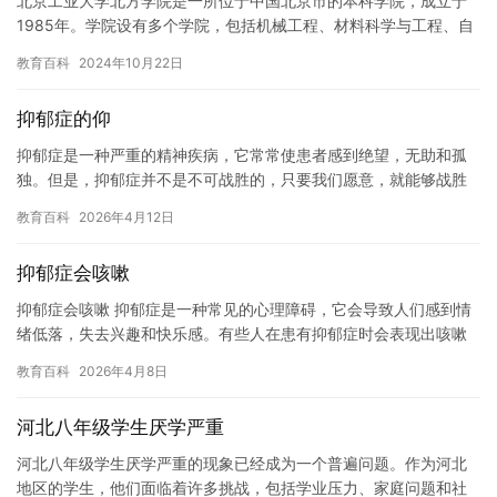
北京工业大学北方学院是一所位于中国北京市的本科学院，成立于
1985年。学院设有多个学院，包括机械工程、材料科学与工程、自
动化、计算机科学与技术、电子信息工程、经济学等。学院拥有优
教育百科
2024年10月22日
秀…
抑郁症的仰
抑郁症是一种严重的精神疾病，它常常使患者感到绝望，无助和孤
独。但是，抑郁症并不是不可战胜的，只要我们愿意，就能够战胜
它，重新找回生活的乐趣和意义。 抑郁症患者常常感到自己失去了
教育百科
2026年4月12日
生命…
抑郁症会咳嗽
抑郁症会咳嗽 抑郁症是一种常见的心理障碍，它会导致人们感到情
绪低落，失去兴趣和快乐感。有些人在患有抑郁症时会表现出咳嗽
的症状，这使得许多人感到困惑和不安。事实上，抑郁症会咳嗽是
教育百科
2026年4月8日
一种…
河北八年级学生厌学严重
河北八年级学生厌学严重的现象已经成为一个普遍问题。作为河北
地区的学生，他们面临着许多挑战，包括学业压力、家庭问题和社