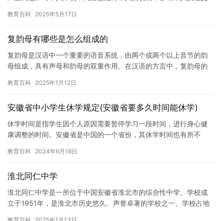
和心理健康。对社会来说，网瘾会阻碍社会的进步，影响社会的安
教育百科
2025年5月17日
全和…
复韵母有哪些是怎么组成的
复韵母是汉语中一个重要的语音系统，由两个或两个以上音节的韵
母组成，具有声母和韵母的双重作用。在汉语的方言中，复韵母的
发音和用法可能有所不同，但它们都是汉语语音的重要组成部分。
教育百科
2025年1月12日
下面我…
安徽省中小学生休学规定(安徽省要多久时间能休学)
休学时间是指学生因个人原因需要暂停学习一段时间，进行身心健
康调整的时间。安徽省是中国的一个省份，其休学时间也有所不
同。下面，我们将对安徽省的休学时间进行一个简单的介绍。 安徽
教育百科
2024年6月18日
省的休…
淮北同仁中学
淮北同仁中学是一所位于中国安徽省淮北市的综合性中学。学校成
立于1951年，是淮北市历史悠久、声誉卓著的学校之一。学校占地
面积较大，拥有良好的教学设施和先进的教学设备，为学生提供了
教育百科
2025年1月13日