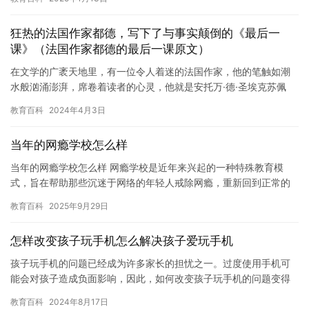
良…
狂热的法国作家都德，写下了与事实颠倒的《最后一
课》（法国作家都德的最后一课原文）
在文学的广袤天地里，有一位令人着迷的法国作家，他的笔触如潮
水般汹涌澎湃，席卷着读者的心灵，他就是安托万·德·圣埃克苏佩
里，是的，就是那位以《小王子》闻名于世的作家。然而，今天我
教育百科
2024年4月3日
们要…
当年的网瘾学校怎么样
当年的网瘾学校怎么样 网瘾学校是近年来兴起的一种特殊教育模
式，旨在帮助那些沉迷于网络的年轻人戒除网瘾，重新回到正常的
生活轨道上。然而，当年的网瘾学校是什么样的呢？ 当年的网瘾学
教育百科
2025年9月29日
校主…
怎样改变孩子玩手机怎么解决孩子爱玩手机
孩子玩手机的问题已经成为许多家长的担忧之一。过度使用手机可
能会对孩子造成负面影响，因此，如何改变孩子玩手机的问题变得
尤为重要。在本文中，我们将探讨一些解决孩子爱玩手机的方法。
教育百科
2024年8月17日
我们…