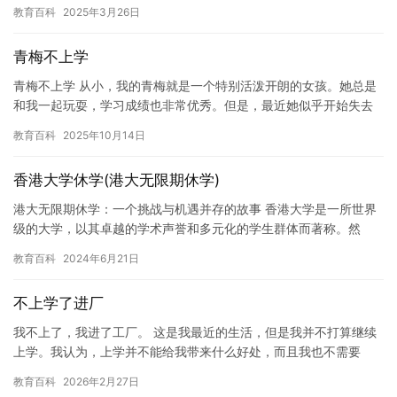
教育百科
2025年3月26日
青梅不上学
青梅不上学 从小，我的青梅就是一个特别活泼开朗的女孩。她总是
和我一起玩耍，学习成绩也非常优秀。但是，最近她似乎开始失去
了对学习的兴趣，不再像以前一样努力学习。 我知道她的想法，她
教育百科
2025年10月14日
似…
香港大学休学(港大无限期休学)
港大无限期休学：一个挑战与机遇并存的故事 香港大学是一所世界
级的大学，以其卓越的学术声誉和多元化的学生群体而著称。然
而，在过去的几年里，港大出现了一些令人担忧的问题，例如教学
教育百科
2024年6月21日
设施的…
不上学了进厂
我不上了，我进了工厂。 这是我最近的生活，但是我并不打算继续
上学。我认为，上学并不能给我带来什么好处，而且我也不需要
它。相反，我决定进入工厂工作，这是我目前能找到的最好的工
教育百科
2026年2月27日
作。 我…