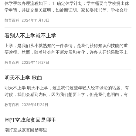
休学手续办理流程如下： 1. 确定休学计划：学生需要向学校提出休
学申请，并提交相关证明，如诊断证明、家长委托书等。学校会对
申请进行审核，如果审核通过，学生就可以开始办理休学手续。 …
教育百科
2024年11月13日
看别人不上学就不上学
上学，是我们从小就熟知的一件事情，是我们获得知识和技能的重
要途径。然而，随着社会的不断发展和变化，许多人开始采取不上
学的方式来应对当前的挑战。这种趋势被称为“后上学时代”或“非传
教育百科
2025年11月27日
统…
明天不上学 歌曲
明天不上学 明天不上学，这是我们这些年轻人经常谈论的话题。有
时候，我们会感到内疚，因为我们想要上学，但是我们也明白，有
时候我们不得不做出一些改变。 当我们听到“明天不上学”这首歌曲…
教育百科
2025年4月24日
潮打空城寂寞回是哪里
潮打空城寂寞回是哪里