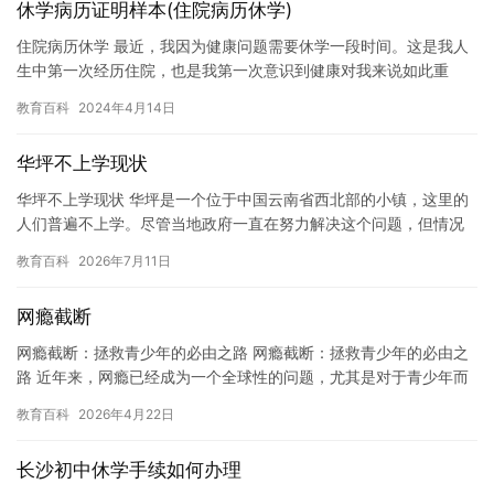
休学病历证明样本(住院病历休学)
住院病历休学 最近，我因为健康问题需要休学一段时间。这是我人
生中第一次经历住院，也是我第一次意识到健康对我来说如此重
要。 在我进入医院之前，我感觉自己非常健康，但随着时间的推
教育百科
2024年4月14日
移，我…
华坪不上学现状
华坪不上学现状 华坪是一个位于中国云南省西北部的小镇，这里的
人们普遍不上学。尽管当地政府一直在努力解决这个问题，但情况
并没有得到改善。 在这个时代，孩子们需要接受教育，以获得更好
教育百科
2026年7月11日
的…
网瘾截断
网瘾截断：拯救青少年的必由之路 网瘾截断：拯救青少年的必由之
路 近年来，网瘾已经成为一个全球性的问题，尤其是对于青少年而
言。许多青少年因为沉迷于网络而失去了生活的乐趣和独立性，甚
教育百科
2026年4月22日
至…
长沙初中休学手续如何办理