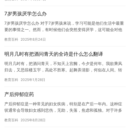
有…
7岁男孩厌学怎么办
7岁男孩厌学怎么办 对于7岁男孩来说，学习可能是他们生活中最重
要的事情之一。然而，有时候他们会突然变得厌学，这可能会对他
们的学习和生活造成负面影响。以下是一些建议，帮助7岁男孩克
教育百科
2025年8月24日
服…
明月几时有把酒问青天的全诗是什么怎么翻译
明月几时有，把酒问青天，不知天上宫阙，今夕是何年。我欲乘风
归去，又恐琼楼玉宇，高处不胜寒。起舞弄清影，何似在人间。转
朱阁，低绮户，照无眠，不应有恨，何事长向别时圆？ 翻译：
教育百科
2025年1月28日
The…
产后抑郁症药
产后抑郁症是一种常见的妇女疾病，特别是在产后一年内。这种症
状通常会导致妇女感到悲伤，无助，失落，焦虑和孤独。对于许多
妇女来说，这种疾病可能是一个可怕的经历，但通过药物治疗，您
教育百科
2025年8月28日
可以帮…