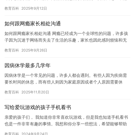
够帮助患者摆脱网瘾的困扰，重建自信，恢复正常生活。本专题课
教育百科
2025年9月12日
件旨…
如何跟网瘾家长相处沟通
如何跟网瘾家长相处沟通 网瘾已经成为一个全球性的问题，许多孩
子因为沉迷于网络而失去了生活的乐趣，家长也因此感到烦恼和无
助。如何与网瘾家长相处沟通，是一个非常重要的问题。 首先，我
教育百科
2025年9月26日
们…
因病休学最多几学年
因病休学是一个常见的问题，许多人都会遇到。有些人因为疾病需
要长时间的休息，而有些人则因为家庭原因或者个人原因需要休
学。然而，因病休学的时间长度因人而异，有些人可能只需要一学
教育百科
2025年11月20日
年，而有…
写给爱玩游戏的孩子手机看书
亲爱的孩子们， 我知道你非常喜欢玩游戏，但是我也知道手机看书
也是一件非常有趣的事情。我想和你分享一些想法，希望能够帮助
你更好地平衡这两者之间的关系。 首先，我想强调的是，游戏虽然
教育百科
2024年9月24日