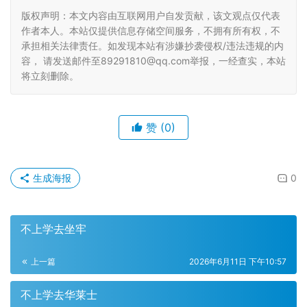
版权声明：本文内容由互联网用户自发贡献，该文观点仅代表
作者本人。本站仅提供信息存储空间服务，不拥有所有权，不
承担相关法律责任。如发现本站有涉嫌抄袭侵权/违法违规的内
容， 请发送邮件至89291810@qq.com举报，一经查实，本站
将立刻删除。
赞
(0)
生成海报
0
不上学去坐牢
上一篇
2026年6月11日 下午10:57
不上学去华莱士