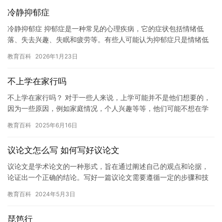
冷静抑郁症
冷静抑郁症 抑郁症是一种常见的心理疾病，它的症状包括情绪低
落、失去兴趣、失眠和疲劳等。有些人可能认为抑郁症只是情绪低
落，但事实并非如此。抑郁症是一种严重的心理疾病，它可能会影
教育百科
2026年1月23日
响一个…
不上学在家行吗
不上学在家行吗？ 对于一些人来说，上学可能并不是他们想要的，
因为一些原因，例如家庭情况，个人兴趣等等，他们可能不想在学
校里学习。在这种情况下，是否应该在家学习呢？这个问题并没有
教育百科
2025年6月16日
一个…
议论文怎么写 如何写好议论文
议论文是学术论文的一种形式，旨在通过阐述自己的观点和论据，
论证出一个正确的结论。写好一篇议论文需要遵循一定的步骤和技
巧，以下是一些写作建议。 一、明确主题 在写议论文之前，首先要
教育百科
2024年5月3日
明…
琵笆行