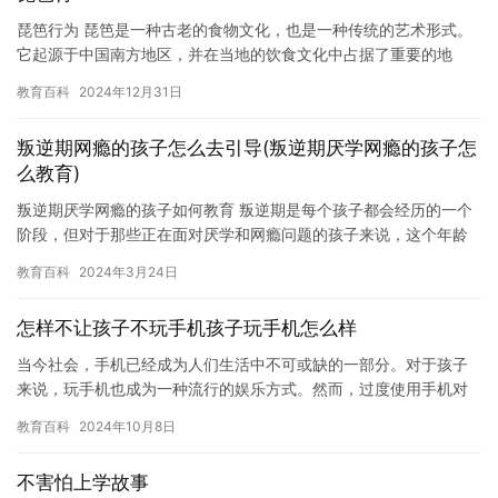
琵笆行为 琵笆是一种古老的食物文化，也是一种传统的艺术形式。
它起源于中国南方地区，并在当地的饮食文化中占据了重要的地
位。琵笆是一种用面板烤制成的美食，通常搭配着米饭一起食用。
教育百科
2024年12月31日
它有着…
叛逆期网瘾的孩子怎么去引导(叛逆期厌学网瘾的孩子怎
么教育)
叛逆期厌学网瘾的孩子如何教育 叛逆期是每个孩子都会经历的一个
阶段，但对于那些正在面对厌学和网瘾问题的孩子来说，这个年龄
段可能更为复杂。这些孩子们可能正在经历人生中的一些挑战，例
教育百科
2024年3月24日
如情…
怎样不让孩子不玩手机孩子玩手机怎么样
当今社会，手机已经成为人们生活中不可或缺的一部分。对于孩子
来说，玩手机也成为一种流行的娱乐方式。然而，过度使用手机对
孩子的身心健康造成不良影响，因此家长需要掌握一些技巧来让孩
教育百科
2024年10月8日
子减少…
不害怕上学故事