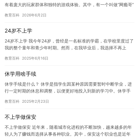
有着庞大的玩家群体和独特的游戏体验。其中，有一个叫做“网瘾哥”
的人物，他成为了CSGO游戏中的一个传奇。 网瘾哥名叫…
教育百科
2026年6月2日
24岁不上学
24岁不上学 我今年24岁，曾经是一名标准的学霸，在学校里度过了
我的整个童年和青少年时期。然而，在我毕业后，我选择不再上
学，而是走上了一条不同的道路。 在我年轻的时候，我曾经有过
教育百科
2025年6月16日
许…
休学用啥手续
休学手续是什么？ 休学是指学生因某种原因需要暂时中断学业，进
行一定时期的休息和调整，以便更好地投入到新的学习中。休学手
续是休学过程中非常重要的一步，下面是休学手续的一些具体步
教育百科
2025年2月23日
骤： …
不上学做保安
不上学做保安 近年来，随着城市化进程的不断加快，越来越多的年
轻人为了赚钱而选择从事各种职业。其中，保安这个职业也是近年