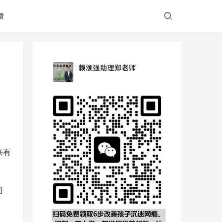
馈
来有
习
。