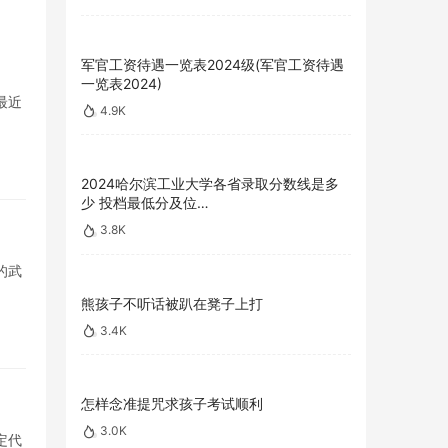
军官工资待遇一览表2024级(军官工资待遇
一览表2024)
最近
4.9K
2024哈尔滨工业大学各省录取分数线是多
少 投档最低分及位…
3.8K
的武
熊孩子不听话被趴在凳子上打
3.4K
怎样念准提咒求孩子考试顺利
3.0K
定代