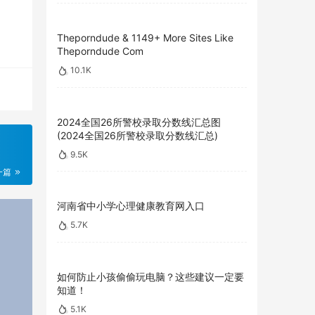
Theporndude & 1149+ More Sites Like
Theporndude Com
10.1K
2024全国26所警校录取分数线汇总图
(2024全国26所警校录取分数线汇总)
9.5K
一篇
河南省中小学心理健康教育网入口
5.7K
如何防止小孩偷偷玩电脑？这些建议一定要
知道！
5.1K