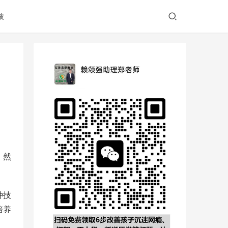
馈
。然
种技
培养