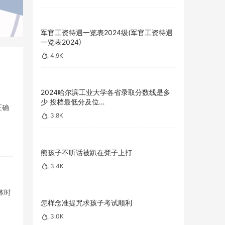
军官工资待遇一览表2024级(军官工资待遇
一览表2024)
4.9K
2024哈尔滨工业大学各省录取分数线是多
少 投档最低分及位…
正确
3.8K
熊孩子不听话被趴在凳子上打
3.4K
体时
怎样念准提咒求孩子考试顺利
3.0K