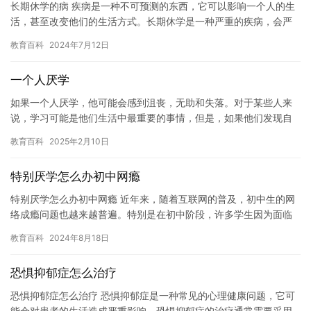
长期休学的病 疾病是一种不可预测的东西，它可以影响一个人的生
活，甚至改变他们的生活方式。长期休学是一种严重的疾病，会严
重影响学生的学习和成长，也会对学生的家庭和社会产生深远的影
教育百科
2024年7月12日
响。…
一个人厌学
如果一个人厌学，他可能会感到沮丧，无助和失落。对于某些人来
说，学习可能是他们生活中最重要的事情，但是，如果他们发现自
己无法保持学习的兴趣和动力，那么他们可能会开始考虑放弃学
教育百科
2025年2月10日
习。 然…
特别厌学怎么办初中网瘾
特别厌学怎么办初中网瘾 近年来，随着互联网的普及，初中生的网
络成瘾问题也越来越普遍。特别是在初中阶段，许多学生因为面临
着升学的压力和学业的紧张，更容易陷入网络成瘾的泥淖中。 对于
教育百科
2024年8月18日
特…
恐惧抑郁症怎么治疗
恐惧抑郁症怎么治疗 恐惧抑郁症是一种常见的心理健康问题，它可
能会对患者的生活造成严重影响。恐惧抑郁症的治疗通常需要采用