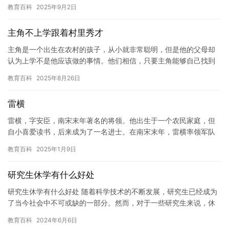
他们解决遇到的问题。但是，自从孩子决定不再上学后，我发现自
教育百科
2025年9月2日
己无…
主角不上学跟着村里秀才
主角是一个出生在农村的孩子，从小就非常聪明，但是他的父母却
认为上学不是他应该做的事情。他们相信，只要主角能够自己找到
出路，他就能够成为一个成功的人。因此，他们决定让主角辍学回
教育百科
2025年8月26日
家，跟…
雷横
雷横，字安臣，南宋末年著名的将领。他出生于一个农民家庭，但
自小喜爱读书，后来成为了一名进士。在南宋末年，雷横率领军队
抗击元朝军队，取得了多次胜利，被誉为“南宋第一将领”。 雷横的
教育百科
2025年1月9日
的…
研究生休学有什么好处
研究生休学有什么好处 随着科学技术的不断发展，研究生已经成为
了当今社会中不可或缺的一部分。然而，对于一些研究生来说，休
学可能是他们必须经历的一段过程。本文将探讨研究生休学的好
教育百科
2024年6月6日
处。 …