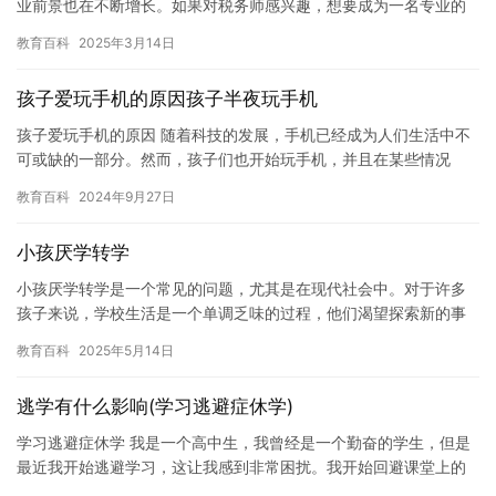
业前景也在不断增长。如果对税务师感兴趣，想要成为一名专业的
税务师，那么休学是否是一个可行的选择呢？本文将为您一一解
教育百科
2025年3月14日
答。 …
孩子爱玩手机的原因孩子半夜玩手机
孩子爱玩手机的原因 随着科技的发展，手机已经成为人们生活中不
可或缺的一部分。然而，孩子们也开始玩手机，并且在某些情况
下，他们的游戏和社交媒体成瘾已经影响到了他们的学习和生活。
教育百科
2024年9月27日
因此，…
小孩厌学转学
小孩厌学转学是一个常见的问题，尤其是在现代社会中。对于许多
孩子来说，学校生活是一个单调乏味的过程，他们渴望探索新的事
物和体验。然而，由于各种因素的影响，孩子可能会感到沮丧和失
教育百科
2025年5月14日
望，最…
逃学有什么影响(学习逃避症休学)
学习逃避症休学 我是一个高中生，我曾经是一个勤奋的学生，但是
最近我开始逃避学习，这让我感到非常困扰。我开始回避课堂上的
讨论，不想听老师的讲解，甚至不愿意做作业。我开始觉得自己已