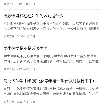
生活质量下降。今天，我想和大家分享一些关于女性瘾者的信息，
教育百科
2025年9月25日
以及…
惟妙惟肖和栩栩如生的区别是什么
惟妙惟肖和栩栩如生是汉语中常用的两个词语，虽然它们看起来相
似，但它们在语义和表达上有很大的区别。 惟妙惟肖通常用来形容
人物或动物的形象刻画得十分逼真，仿佛能够感受到其身体和情绪
教育百科
2025年2月2日
的变…
学生休学是不是必须生病
学生休学是不是必须生病？ 休学是学生在学习生涯中需要暂时停止
学习，进行身体或心理健康治疗的一种常见方式。然而，一些学生
可能会认为休学必须是生病或身体不适才能进行，这是不正确的观
教育百科
2025年3月19日
点。…
河北省休学手续(河北休学申请一般什么时候批下来)
在河北，休学申请的审批时间因学校和地区而异。一般来说，休学
申请的审批时间取决于许多因素，包括申请人的具体情况、学校的
规定和政策以及当地教育部门的规定。 对于普通学生来说，休学申
教育百科
2024年5月7日
请的…