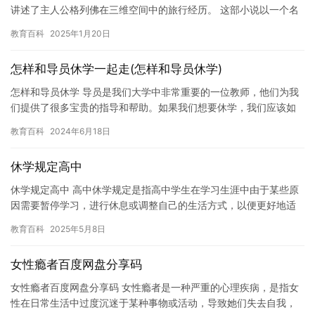
讲述了主人公格列佛在三维空间中的旅行经历。 这部小说以一个名
为格列佛的小公务员的视角出发，描写了他旅行到小人国、飞岛
教育百科
2025年1月20日
国、…
怎样和导员休学一起走(怎样和导员休学)
怎样和导员休学 导员是我们大学中非常重要的一位教师，他们为我
们提供了很多宝贵的指导和帮助。如果我们想要休学，我们应该如
何与导员沟通呢？下面是一些与导员休学的建议。 首先，我们需要
教育百科
2024年6月18日
找…
休学规定高中
休学规定高中 高中休学规定是指高中学生在学习生涯中由于某些原
因需要暂停学习，进行休息或调整自己的生活方式，以便更好地适
应未来的学习或职业发展。对于高中生来说，休学规定可能因个人
教育百科
2025年5月8日
情况…
女性瘾者百度网盘分享码
女性瘾者百度网盘分享码 女性瘾者是一种严重的心理疾病，是指女
性在日常生活中过度沉迷于某种事物或活动，导致她们失去自我，