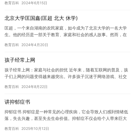
教育百科
2024年6月15日
人的…
北京大学匡国鑫(匡超 北大 休学)
匡超，一个来自湖南的农民家庭，如今成为了北京大学的一名大学
生。他的经历是一部关于教育、家庭和社会的感人故事。然而，在
匡超大学生涯中，他遇到了一个让他无法容忍的事情——休学。 匡
教育百科
2024年4月20日
超在…
孩子经常上网
孩子经常上网：家庭与社会的担忧 近年来，随着互联网的普及，孩
子们上网的问题变得越来越突出。许多孩子沉迷于网络游戏、社交
媒体和视频聊天等虚拟世界中，导致他们缺乏现实生活中的社交技
教育百科
2024年8月22日
能和…
讲抑郁症书
抑郁症书 抑郁症是一种常见的心理疾病，它会导致人们感到情绪低
落，失去兴趣，甚至失去生命价值。抑郁症不仅会给个人带来巨大
的痛苦和挑战，还会对整个社会造成负面影响。 抑郁症是一种复杂
教育百科
2025年10月12日
的…