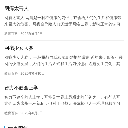
网瘾太害人
网瘾太害人 网瘾是一种不健康的习惯，它会给人们的生活和健康带
来巨大的危害。网瘾会导致人们沉迷于网络世界，影响正常的学习
和工作，甚至影响人们的生活质量。网瘾还会给人们带来许多问
教育百科
2025年6月9日
题，如…
网瘾少女大赛
网瘾少女大赛： 一场挑战自我和实现梦想的盛宴 近年来，随着互联
网的快速发展，人们的生活方式和生活习惯也在逐渐发生变化。其
中，网瘾成为了一个热门话题。什么是网瘾？网瘾是指过度使用互
教育百科
2025年6月10日
联…
智力不健全上学
智力不健全的人上学，可能是世界上最艰难的任务之一。有些人可
能会认为这是一种羞耻，但对于那些无法像其他人一样理解和学习
的人来说，上学可能是他们唯一的希望。在这个故事中，我们将会
教育百科
2025年6月6日
探讨智…