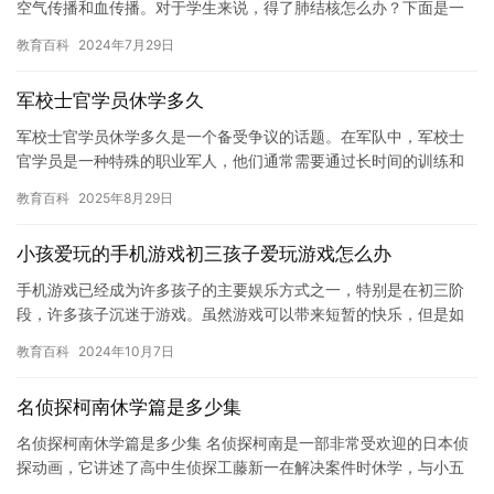
空气传播和血传播。对于学生来说，得了肺结核怎么办？下面是一
些休学的建议。 首先，学生应该尽快向学校报告自己得了肺结核。
教育百科
2024年7月29日
学…
军校士官学员休学多久
军校士官学员休学多久是一个备受争议的话题。在军队中，军校士
官学员是一种特殊的职业军人，他们通常需要通过长时间的训练和
考核，才能成为正式的军人。然而，随着现代社会的发展和变化，
教育百科
2025年8月29日
许多学…
小孩爱玩的手机游戏初三孩子爱玩游戏怎么办
手机游戏已经成为许多孩子的主要娱乐方式之一，特别是在初三阶
段，许多孩子沉迷于游戏。虽然游戏可以带来短暂的快乐，但是如
果孩子一直沉迷于游戏，将会影响他们的学习和未来的生活。 那
教育百科
2024年10月7日
么，如…
名侦探柯南休学篇是多少集
名侦探柯南休学篇是多少集 名侦探柯南是一部非常受欢迎的日本侦
探动画，它讲述了高中生侦探工藤新一在解决案件时休学，与小五
郎一起在冲绳度假的故事。在这个故事中，有许多有趣的情节和惊