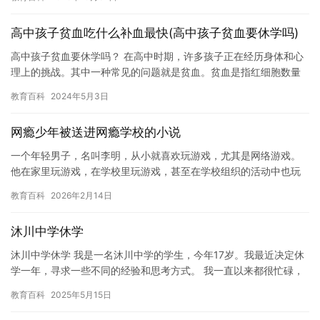
何发…
高中孩子贫血吃什么补血最快(高中孩子贫血要休学吗)
高中孩子贫血要休学吗？ 在高中时期，许多孩子正在经历身体和心
理上的挑战。其中一种常见的问题就是贫血。贫血是指红细胞数量
不足或质量不佳，导致血液输送氧气能力下降的一种疾病。对于高
教育百科
2024年5月3日
中孩…
网瘾少年被送进网瘾学校的小说
一个年轻男子，名叫李明，从小就喜欢玩游戏，尤其是网络游戏。
他在家里玩游戏，在学校里玩游戏，甚至在学校组织的活动中也玩
游戏。他的家人和朋友们都知道他的游戏成瘾，但一直没有采取任
教育百科
2026年2月14日
何措施…
沐川中学休学
沐川中学休学 我是一名沐川中学的学生，今年17岁。我最近决定休
学一年，寻求一些不同的经验和思考方式。 我一直以来都很忙碌，
每天都被学业和课外活动所占据。然而，最近我感到自己陷入了一…
教育百科
2025年5月15日