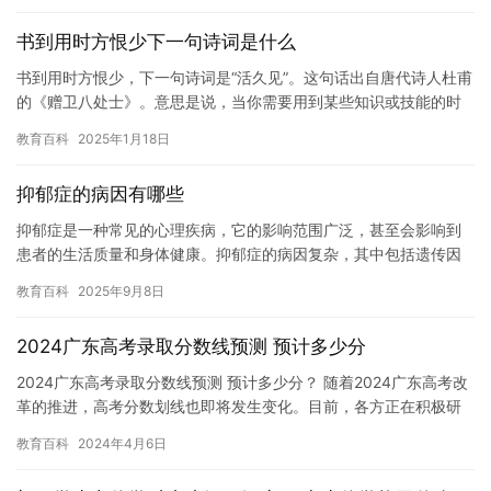
书到用时方恨少下一句诗词是什么
书到用时方恨少，下一句诗词是“活久见”。这句话出自唐代诗人杜甫
的《赠卫八处士》。意思是说，当你需要用到某些知识或技能的时
候，才会意识到自己拥有的知识或技能多么匮乏。这句话也提醒我
教育百科
2025年1月18日
们…
抑郁症的病因有哪些
抑郁症是一种常见的心理疾病，它的影响范围广泛，甚至会影响到
患者的生活质量和身体健康。抑郁症的病因复杂，其中包括遗传因
素，生物化学因素，社会心理因素，环境因素等。下面我们来详细
教育百科
2025年9月8日
了解一…
2024广东高考录取分数线预测 预计多少分
2024广东高考录取分数线预测 预计多少分？ 随着2024广东高考改
革的推进，高考分数划线也即将发生变化。目前，各方正在积极研
究新的划线方案，但具体划线方案还需要等待官方发布。作为…
教育百科
2024年4月6日