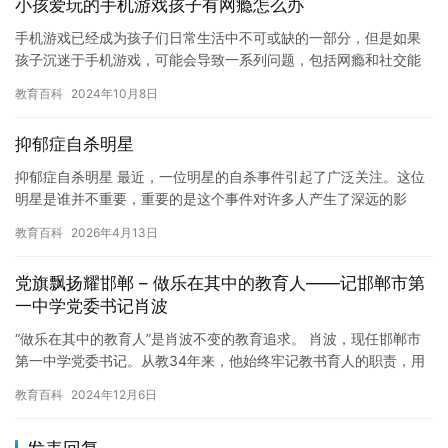
小孩爱玩的手机游戏孩子有网瘾怎么办
手机游戏已经成为孩子们日常生活中不可或缺的一部分，但是如果
孩子沉迷于手机游戏，可能会导致一系列问题，包括网瘾和社交能
力的发展。因此，我们需要采取行动来解决这个问题。 首先，我们
教育百科
2024年10月8日
需要…
抑郁症自杀明星
抑郁症自杀明星 最近，一位明星的自杀事件引起了广泛关注。这位
明星是谁并不重要，重要的是这个事件对许多人产生了深远的影
响。 这位明星是香港的一位著名演员，他叫做林嘉欣。林嘉欣在自
教育百科
2026年4月13日
己的…
党旗飘扬耀邯郸 – 做乐在其中的教育人——记邯郸市第
一中学党委书记肖波
“做乐在其中的教育人”是肖波不变的教育追求。 肖波，现任邯郸市
第一中学党委书记。从教34年来，他始终牢记教书育人的职责，用
爱心责任敬业诠释着师德使命，从一名普通的教师逐步成长为教育…
教育百科
2024年12月6日