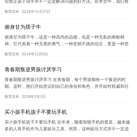
但禁止孩子动手并不一定是解决问题的好方法。在本文中，我们将
探讨家长一直禁止孩子动手的问题以及其影响。 首先，禁止孩子动
教育百科
2024年10月31日
手可…
俯身甘为孺子牛
俯身甘为孺子牛，这是一种高尚的品德，也是一种无私的奉献精
神。它代表着一种无畏的勇气，一种坚韧不拔的信念，更是一种坚
定不移的追求。 俯身甘为孺子牛，是一种高尚的品德。它指的是一
教育百科
2024年12月9日
个人愿…
青春期叛逆男孩讨厌学习
青春期叛逆男孩讨厌学习 在青春期，每个男孩都有一个叛逆的时
期。这时，他们开始意识到自己的身份和角色，并开始对权威和社
会规则产生质疑。特别是对于一些男孩来说，学习可能是他们最不
教育百科
2026年5月2日
喜欢的…
买小孩手机孩子不要玩手机
买小孩手机孩子不要玩手机 近年来，随着智能手机的普及，越来越
多的人将手机作为儿童娱乐工具。然而，这种娱乐方式并不一定适
合所有的儿童，特别是对于那些对电子产品充满兴趣的孩子来说。