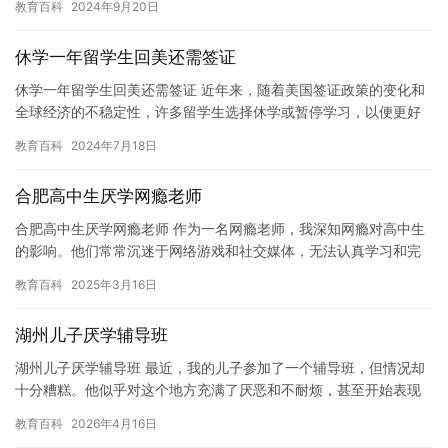
教育百科
2024年9月20日
首…
休学一年留学生回美还需签证
休学一年留学生回美还需签证 近年来，随着美国签证政策的变化和
全球经济的不稳定性，许多留学生选择休学或暂停学习，以便更好
地适应环境和准备未来的学业。然而，休学一年后回美仍然需要签
教育百科
2024年7月18日
证，…
合肥高中生厌学网瘾老师
合肥高中生厌学网瘾老师 作为一名网瘾老师，我深知网瘾对高中生
的影响。他们常常沉迷于网络游戏和社交媒体，无法认真学习和完
成学业。这种现象不仅给他们带来了严重的学业压力，也对他们的
教育百科
2025年3月16日
身心…
湖州儿子厌学辅导班
湖州儿子厌学辅导班 最近，我的儿子参加了一个辅导班，但情况却
十分糟糕。他似乎对这个地方充满了厌恶和不耐烦，甚至开始表现
出厌学的迹象。这让我感到十分担忧，因为我相信一个好的学习环
教育百科
2026年4月16日
境对…