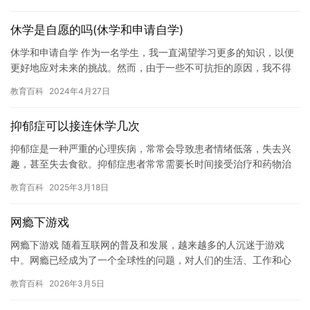
休学是自愿的吗(休学和申请自学)
休学和申请自学 作为一名学生，我一直渴望学习更多的知识，以便
更好地应对未来的挑战。然而，由于一些不可抗拒的原因，我不得
不休学一段时间。这个决定让我感到很沮丧，但同时也让我有机会
教育百科
2024年4月27日
思考…
抑郁症可以接连休学几次
抑郁症是一种严重的心理疾病，常常会导致患者情绪低落，失去兴
趣，甚至失去食欲。抑郁症患者常常需要长时间接受治疗和药物治
疗，但是，他们也可能需要休息一段时间来缓解症状。接连休学几
教育百科
2025年3月18日
次是一…
网瘾下游戏
网瘾下游戏 随着互联网的普及和发展，越来越多的人沉迷于游戏
中。网瘾已经成为了一个全球性的问题，对人们的生活、工作和心
理健康都带来了很大的负面影响。网瘾下游戏，是指那些过度沉迷
教育百科
2026年3月5日
于游戏…