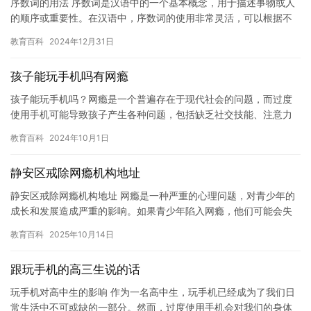
序数词的用法 序数词是汉语中的一个基本概念，用于描述事物或人
的顺序或重要性。在汉语中，序数词的使用非常灵活，可以根据不
同的语境和需要选择不同的序数词。本文将探讨序数词的用法，包
教育百科
2024年12月31日
括常…
孩子能玩手机吗有网瘾
孩子能玩手机吗？网瘾是一个普遍存在于现代社会的问题，而过度
使用手机可能导致孩子产生各种问题，包括缺乏社交技能、注意力
不集中、沉迷于游戏等等。那么，孩子到底能不能玩手机呢？ 虽然
教育百科
2024年10月1日
适度…
静安区戒除网瘾机构地址
静安区戒除网瘾机构地址 网瘾是一种严重的心理问题，对青少年的
成长和发展造成严重的影响。如果青少年陷入网瘾，他们可能会失
去与家人和朋友的联系，并陷入孤独和沮丧的情绪中。因此，为了
教育百科
2025年10月14日
帮助…
跟玩手机的高三生说的话
玩手机对高中生的影响 作为一名高中生，玩手机已经成为了我们日
常生活中不可或缺的一部分。然而，过度使用手机会对我们的身体