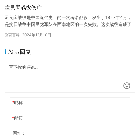
孟良崮战役伤亡
孟良崮战役是中国近代史上的一次著名战役，发生于1947年4月，
是抗日战争中国民党军队在西南地区的一次失败。这次战役造成了
大量伤亡，其中包括许多著名的军事将领。 孟良崮战役发生在西
教育百科
2024年12月10日
南…
发表回复
*
昵称：
*
邮箱：
网址：