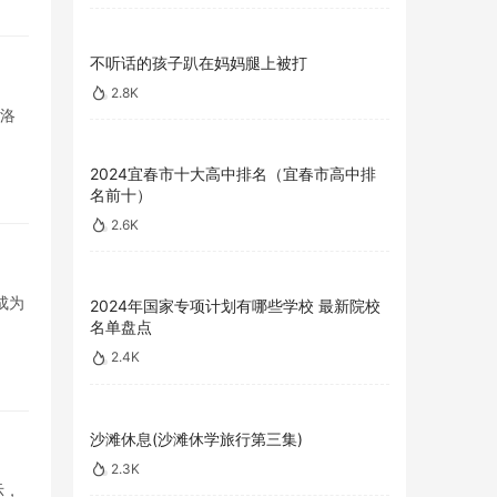
不听话的孩子趴在妈妈腿上被打
2.8K
，洛
2024宜春市十大高中排名（宜春市高中排
名前十）
2.6K
成为
2024年国家专项计划有哪些学校 最新院校
名单盘点
2.4K
沙滩休息(沙滩休学旅行第三集)
2.3K
示，