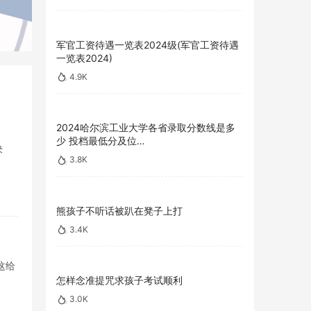
军官工资待遇一览表2024级(军官工资待遇
一览表2024)
4.9K
2024哈尔滨工业大学各省录取分数线是多
少 投档最低分及位…
决
3.8K
熊孩子不听话被趴在凳子上打
3.4K
这给
怎样念准提咒求孩子考试顺利
3.0K