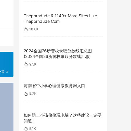
Theporndude & 1149+ More Sites Like
Theporndude Com
10.6K
2024全国26所警校录取分数线汇总图
(2024全国26所警校录取分数线汇总)
9.5K
一篇
河南省中小学心理健康教育网入口
5.7K
如何防止小孩偷偷玩电脑？这些建议一定要
知道！
5.1K