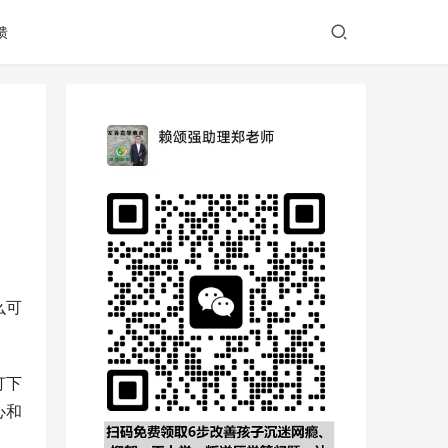
馈
么可
打下
心和