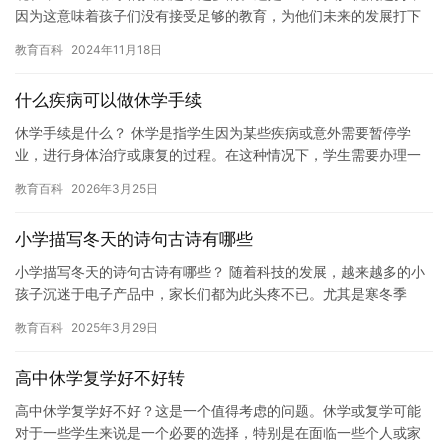
因为这意味着孩子们没有接受足够的教育，为他们未来的发展打下
坚实的基础。 在许多国家，14.5岁的年龄被认为是开始学习的…
教育百科
2024年11月18日
什么疾病可以做休学手续
休学手续是什么？ 休学是指学生因为某些疾病或意外需要暂停学
业，进行身体治疗或康复的过程。在这种情况下，学生需要办理一
些手续来保护自己的权益和利益。 休学手续包括： 1. 填写休学申…
教育百科
2026年3月25日
小学描写冬天的诗句古诗有哪些
小学描写冬天的诗句古诗有哪些？ 随着科技的发展，越来越多的小
孩子沉迷于电子产品中，家长们都为此头疼不已。尤其是寒冬季
节，孩子们更愿意待在家里玩手机、电脑，不愿意出门活动。这样
教育百科
2025年3月29日
的现象…
高中休学复学好不好转
高中休学复学好不好？这是一个值得考虑的问题。休学或复学可能
对于一些学生来说是一个必要的选择，特别是在面临一些个人或家