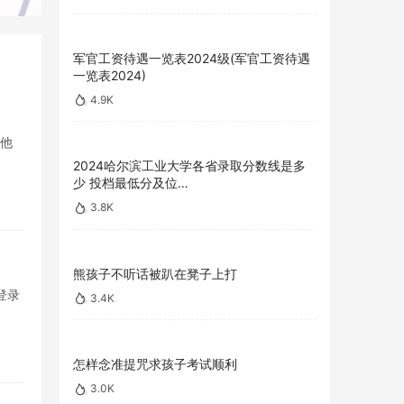
军官工资待遇一览表2024级(军官工资待遇
一览表2024)
4.9K
，他
2024哈尔滨工业大学各省录取分数线是多
少 投档最低分及位…
3.8K
熊孩子不听话被趴在凳子上打
登录
3.4K
怎样念准提咒求孩子考试顺利
3.0K