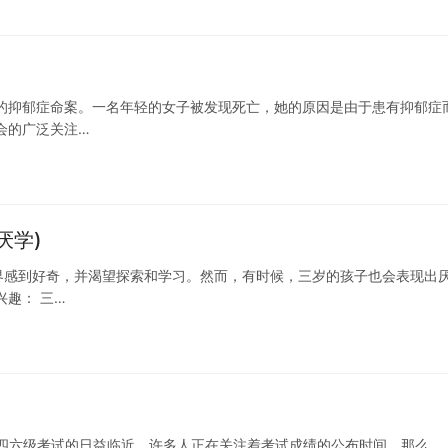
的抑郁症命案。一名年轻的女子被发现死亡，她的原因是由于患有抑郁症
会的广泛关注…
厌学)
界感到好奇，并渴望探索和学习。然而，有时候，三岁的孩子也会表现出
兴趣： 三…
英语四六级考试的日益临近，许多人正在关注着考试成绩的公布时间。那么，