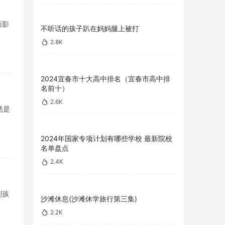
面影
不听话的孩子趴在妈妈腿上被打
2.8K
2024宜春市十大高中排名（宜春市高中排
名前十）
2.6K
然是
2024年国家专项计划有哪些学校 最新院校
名单盘点
2.4K
制孩
沙滩休息(沙滩休学旅行第三集)
2.2K