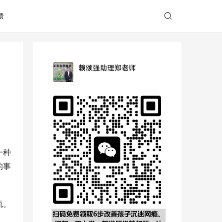
馈
一种
的事
流。