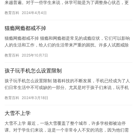
来越普遍。对于一些学生来说，休学可能是为了调整身心状态，更
好地面对未来的学习；对于另一些学生来说，休学可能是为了寻求
教育百科
2024年4月4日
家庭…
猫瘾网瘾都戒不掉
猫瘾网瘾都戒不掉 猫瘾和网瘾都是常见的成瘾症状，它们可以影响
人的生活和工作，给人们的生活带来严重的困扰。许多人试图戒除
猫瘾和网瘾，但往往很难成功。这是因为这些成瘾症状具有独特的
教育百科
2025年10月7日
特点…
孩子玩手机怎么设置限制
孩子玩手机怎么设置限制 随着科技的不断发展，手机已经成为了人
们日常生活中不可或缺的一部分。尤其是对于孩子们来说，玩手机
已经成为了一种非常流行的娱乐方式。然而，过度使用手机对孩子
教育百科
2024年3月18日
的身…
大雪不上学
大雪不上学 最近，一场大雪覆盖了整个城市，许多学校都被迫停
课。对于学生们来说，这是一个非常令人不安的消息，因为他们需
要上学。但是，由于大雪天气，学校无法正常运转，学生们不得不