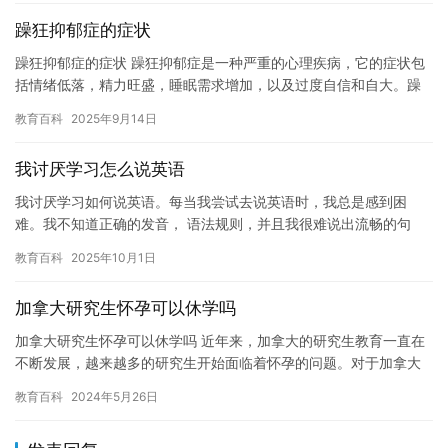
躁狂抑郁症的症状
躁狂抑郁症的症状 躁狂抑郁症是一种严重的心理疾病，它的症状包
括情绪低落，精力旺盛，睡眠需求增加，以及过度自信和自大。躁
狂抑郁症可能会影响患者的生活和工作，并且需要及时的治疗。如
教育百科
2025年9月14日
果您…
我讨厌学习怎么说英语
我讨厌学习如何说英语。每当我尝试去说英语时，我总是感到困
难。我不知道正确的发音， 语法规则，并且我很难说出流畅的句
子。每当我尝试去学习这些知识时，我总是感到枯燥乏味。我不知
教育百科
2025年10月1日
道我应该…
加拿大研究生怀孕可以休学吗
加拿大研究生怀孕可以休学吗 近年来，加拿大的研究生教育一直在
不断发展，越来越多的研究生开始面临着怀孕的问题。对于加拿大
的研究生来说，怀孕是否可以休学是一个备受关注的话题。本文将
教育百科
2024年5月26日
就此…