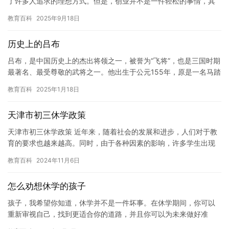
了许多人追求的理想方式。但是，创业并不是一件轻松的事情，其
中也会伴随着许多挑战和困难。有些人可能会因为某些原因而选择
教育百科
2025年9月18日
休学…
历史上的吕布
吕布，是中国历史上的杰出将领之一，被誉为“飞将”，也是三国时期
最著名、最受尊敬的武将之一。他出生于公元155年，原是一名马踏
飞燕的武艺高强的骑兵，后来成为了三国时期的将领。 吕布在…
教育百科
2025年1月18日
天津市初三休学政策
天津市初三休学政策 近年来，随着社会的发展和进步，人们对于教
育的要求也越来越高。同时，由于各种因素的影响，许多学生出现
了学习困难或者身心状况不佳的情况。为了解决这些问题，天津市
教育百科
2024年11月6日
政府…
怎么劝想休学的孩子
孩子，我希望你知道，休学并不是一件坏事。在休学期间，你可以
重新审视自己，找到更适合你的道路，并且你可以为未来做好准
备。 休学可以让你有更多的时间思考。在上课和完成作业的同时，