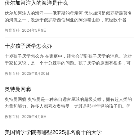
伏尔加河注入的海洋是什么
伏尔加河注入的海洋——俄罗斯的母亲河 伏尔加河是俄罗斯最著名
的河流之一，发源于俄罗斯西伯利亚的阿尔泰山脉，流经数个省
份，最终注入大西洋。这条河流被誉为俄罗斯的母亲河，其重要性
教育百科
2024年5月9日
不言而…
十岁孩子厌学怎么办
十岁孩子厌学怎么办 在家庭中，经常会听到孩子厌学的消息。这对
于家长来说，是一个十分棘手的问题。孩子厌学的原因有很多，可
能是缺乏自信心，也可能是对学习没有兴趣。对于这些问题，家长
教育百科
2025年8月30日
应该…
奥特曼网瘾
奥特曼网瘾 奥特曼是一种来自远古星球的超级英雄，拥有超人类的
力量和能力。许多人都喜欢奥特曼，尤其是那些年轻的孩子们。但
是，有些人却对奥特曼产生了网瘾，这给他们带来了很大的困扰。
教育百科
2025年4月5日
网…
美国留学学院有哪些2025排名前十的大学