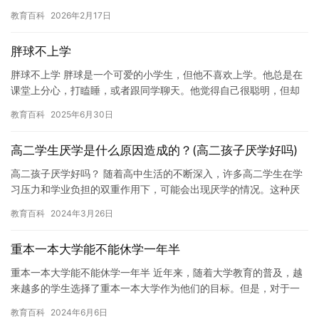
个信息爆炸的时代，小学生面临着各种各样的问题，例如学习压
教育百科
2026年2月17日
力，社…
胖球不上学
胖球不上学 胖球是一个可爱的小学生，但他不喜欢上学。他总是在
课堂上分心，打瞌睡，或者跟同学聊天。他觉得自己很聪明，但却
无法集中注意力，无法认真学习。 胖球的父母很关心他，但他们也
教育百科
2025年6月30日
不…
高二学生厌学是什么原因造成的？(高二孩子厌学好吗)
高二孩子厌学好吗？ 随着高中生活的不断深入，许多高二学生在学
习压力和学业负担的双重作用下，可能会出现厌学的情况。这种厌
学情绪可能会对他们的学习成绩和未来的发展产生负面影响，因
教育百科
2024年3月26日
此，如…
重本一本大学能不能休学一年半
重本一本大学能不能休学一年半 近年来，随着大学教育的普及，越
来越多的学生选择了重本一本大学作为他们的目标。但是，对于一
些学生来说，他们可能面临着一些特殊的困难，例如身体原因、家
教育百科
2024年6月6日