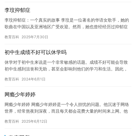
李玟抑郁症
李玟抑郁症：一个真实的故事 李玟是一位著名的华语女歌手，她的
歌曲在中国以及亚洲地区广受欢迎。然而，她也曾经经历过抑郁症
的痛苦。本文将介绍李玟抑郁症的故事，希望读者能够更好地理解
教育百科
2025年7月30日
抑郁…
初中生成绩不好可以休学吗
休学对于初中生来说是一个非常敏感的话题。成绩不好可能会导致
初中生感到沮丧和无助，甚至会影响到他们的学习和生活。因此，
在决定是否需要休学之前，我们需要认真考虑一些问题。 休学是否
教育百科
2024年6月1日
是必…
网瘾少年婷婷
网瘾少年婷婷 网瘾少年婷婷是一个令人担忧的问题。他沉迷于网络
世界，经常熬夜到深夜，而且每天都会花费大量的时间来上网。他
的学习成绩下降，身体健康状况也不佳，经常感到疲惫和焦虑。 婷
教育百科
2025年6月12日
婷…