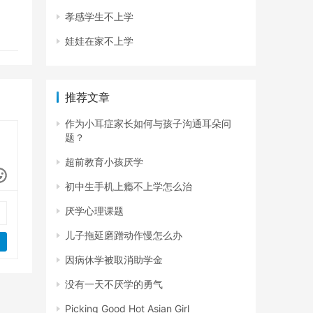
孝感学生不上学
娃娃在家不上学
推荐文章
作为小耳症家长如何与孩子沟通耳朵问
题？
超前教育小孩厌学
初中生手机上瘾不上学怎么治
厌学心理课题
儿子拖延磨蹭动作慢怎么办
因病休学被取消助学金
没有一天不厌学的勇气
Picking Good Hot Asian Girl