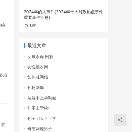
2024年的大事件(2024年十大时政热点事件
重要事件汇总)
会给
1.9K
最近文章
女孩杀母 网瘾
女性瘾次网
必须
如何减网瘾
孙扬网瘾
娃娃不上学动画
娃不上学挨打
孙子明天不上学
。在
奇葩网瘾男子