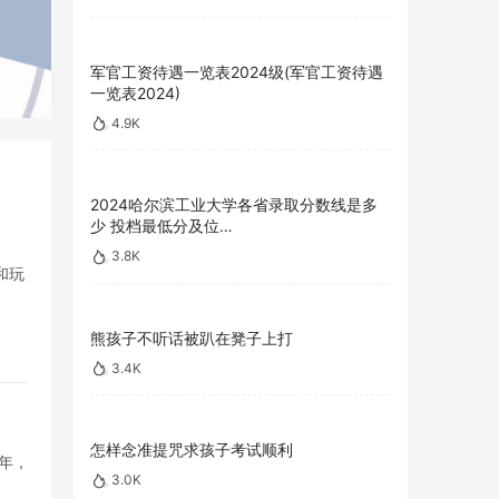
军官工资待遇一览表2024级(军官工资待遇
一览表2024)
4.9K
2024哈尔滨工业大学各省录取分数线是多
少 投档最低分及位…
3.8K
和玩
熊孩子不听话被趴在凳子上打
3.4K
怎样念准提咒求孩子考试顺利
年，
3.0K