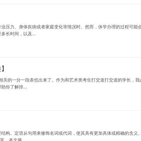
学业压力、身体疾病或者家庭变化等情况时。然而，休学办理的过程可能
要多长时间，以及…
类】
切相关的一分一段表也出来了。作为和艺术类考生打交道打交道的学长，我
帮助你了解排…
要结构。定语从句用来修饰名词或代词，使其具有更加具体或精确的含义
丰富。本文将…