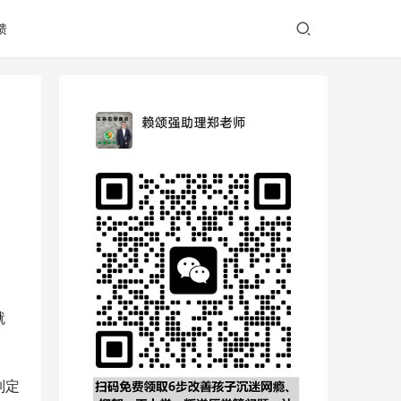
馈
就
制定