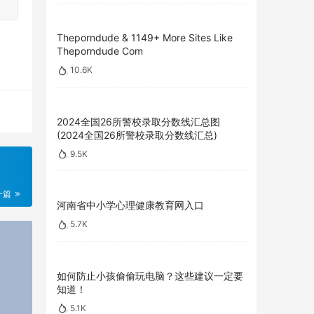
Theporndude & 1149+ More Sites Like
Theporndude Com
10.6K
2024全国26所警校录取分数线汇总图
(2024全国26所警校录取分数线汇总)
9.5K
一篇
河南省中小学心理健康教育网入口
5.7K
如何防止小孩偷偷玩电脑？这些建议一定要
知道！
5.1K