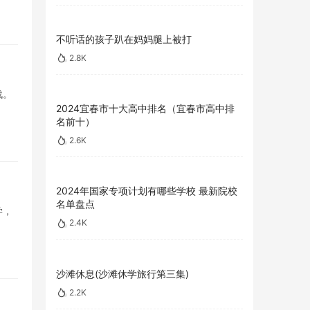
不听话的孩子趴在妈妈腿上被打
2.8K
战。
2024宜春市十大高中排名（宜春市高中排
名前十）
2.6K
2024年国家专项计划有哪些学校 最新院校
名单盘点
学，
2.4K
沙滩休息(沙滩休学旅行第三集)
2.2K