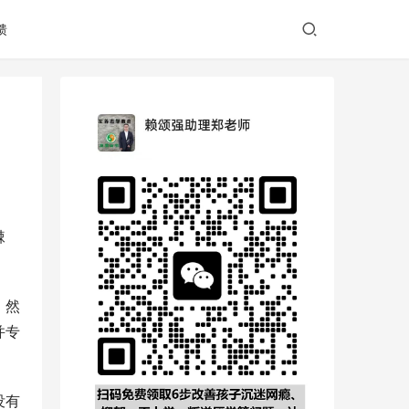
馈
棘
。然
并专
没有