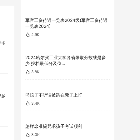
军官工资待遇一览表2024级(军官工资待遇
一览表2024)
4.9K
等多
2024哈尔滨工业大学各省录取分数线是多
少 投档最低分及位…
3.8K
熊孩子不听话被趴在凳子上打
得越
3.4K
怎样念准提咒求孩子考试顺利
3.0K