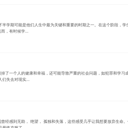
下半学期可能是他们人生中最为关键和重要的时期之一。在这个阶段，学
然而，有时候学…
毁掉了一个人的健康和幸福，还可能导致严重的社会问题，如犯罪和学习
人们失去对现实…
曾经感到无助， 绝望， 孤独和失落，这些感受几乎让我想要放弃生命。
且最终克服了…