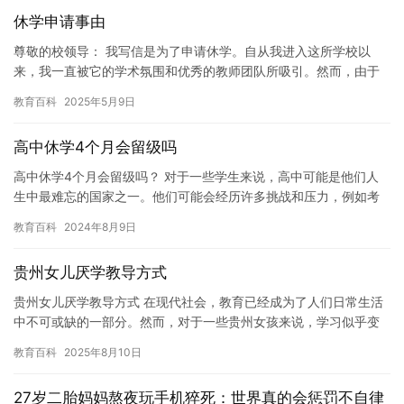
休学申请事由
尊敬的校领导： 我写信是为了申请休学。自从我进入这所学校以
来，我一直被它的学术氛围和优秀的教师团队所吸引。然而，由于
一些个人原因，我需要暂时离开学校一段时间，以便调整自己的状
教育百科
2025年5月9日
态和寻…
高中休学4个月会留级吗
高中休学4个月会留级吗？ 对于一些学生来说，高中可能是他们人
生中最难忘的国家之一。他们可能会经历许多挑战和压力，例如考
试压力和学习压力。然而，如果学生没有足够的努力和耐心，他们
教育百科
2024年8月9日
可能…
贵州女儿厌学教导方式
贵州女儿厌学教导方式 在现代社会，教育已经成为了人们日常生活
中不可或缺的一部分。然而，对于一些贵州女孩来说，学习似乎变
得越来越难。她们可能会因为以下原因而厌学： 1. 学习内容过于…
教育百科
2025年8月10日
27岁二胎妈妈熬夜玩手机猝死：世界真的会惩罚不自律