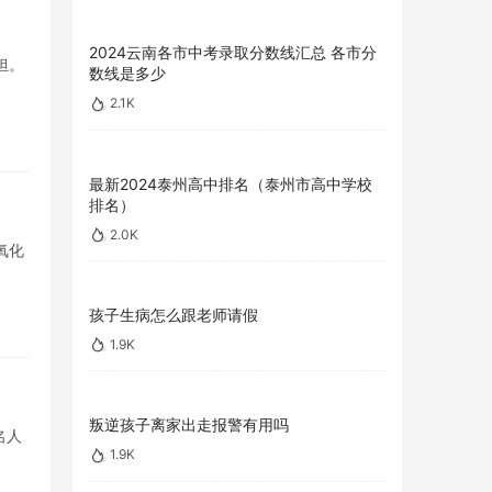
2024云南各市中考录取分数线汇总 各市分
担。
数线是多少
2.1K
最新2024泰州高中排名（泰州市高中学校
排名）
2.0K
氧化
孩子生病怎么跟老师请假
1.9K
叛逆孩子离家出走报警有用吗
名人
1.9K