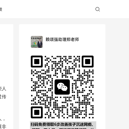
馈
些人
过传
人，
展非