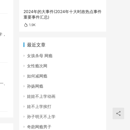
2024年的大事件(2024年十大时政热点事件
重要事件汇总)
1.9K
学，
最近文章
女孩杀母 网瘾
女性瘾次网
如何减网瘾
一、
孙扬网瘾
娃娃不上学动画
娃不上学挨打
孙子明天不上学
奇葩网瘾男子