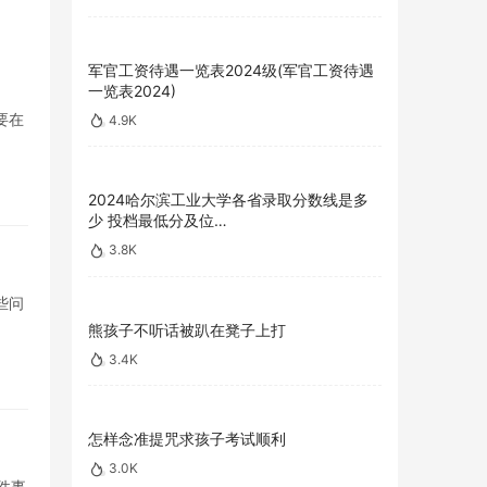
军官工资待遇一览表2024级(军官工资待遇
一览表2024)
要在
4.9K
2024哈尔滨工业大学各省录取分数线是多
少 投档最低分及位…
3.8K
些问
熊孩子不听话被趴在凳子上打
3.4K
怎样念准提咒求孩子考试顺利
3.0K
件事