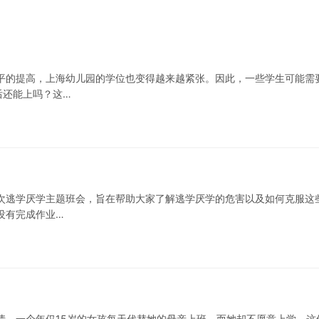
平的提高，上海幼儿园的学位也变得越来越紧张。因此，一些学生可能需
后还能上吗？这…
次逃学厌学主题班会，旨在帮助大家了解逃学厌学的危害以及如何克服这
没有完成作业…
情。一个年仅15岁的女孩每天代替她的母亲上班，而她却不愿意上学。这