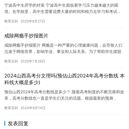
宁波高中生厌学的对策 宁波高中生面临着学习压力越来越大的困
境。在学校里，高中生需要花费大量的时间和精力去学习和考试，
而且面临着各种升学压力和竞争。在这种情况下，许多高中生开始
教育百科
2025年9月27日
感到厌…
戒除网瘾手抄报图片
戒除网瘾手抄报图片 网瘾是一种严重的心理健康问题，会导致人们
沉迷于网络世界，影响学业、事业和人际关系。为了帮助学生摆脱
网瘾，学校和家庭教育都应该采取积极措施。 戒除网瘾需要学生和
教育百科
2025年7月26日
家…
2024山西高考分文理吗(预估山西2024年高考分数线 本
科线大概是多少)
预估山西2024年高考分数线是多少？ 随着高考制度的不断完善和改
革，高考分数线也一直是学生们关注的话题。根据最新的预测，
2024年山西高考分数线可能会有所不同，但总体来说，分数线的…
教育百科
2024年9月14日
发表回复