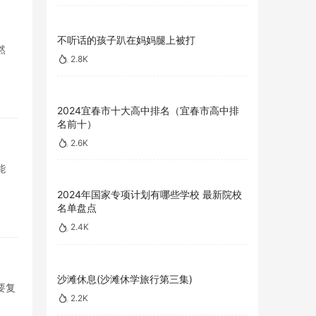
不听话的孩子趴在妈妈腿上被打
然
2.8K
2024宜春市十大高中排名（宜春市高中排
名前十）
2.6K
能
2024年国家专项计划有哪些学校 最新院校
名单盘点
2.4K
沙滩休息(沙滩休学旅行第三集)
要复
2.2K