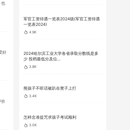
，也
军官工资待遇一览表2024级(军官工资待遇
一览表2024)
4.9K
爱好
2024哈尔滨工业大学各省录取分数线是多
少 投档最低分及位…
3.8K
熊孩子不听话被趴在凳子上打
3.4K
评价
怎样念准提咒求孩子考试顺利
3.0K