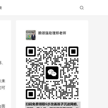
馈
德、
未来
们可
会面