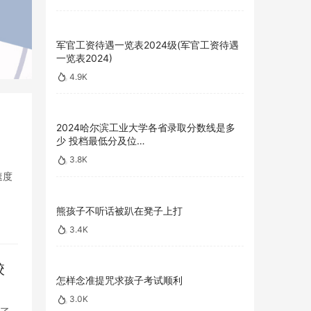
军官工资待遇一览表2024级(军官工资待遇
一览表2024)
4.9K
2024哈尔滨工业大学各省录取分数线是多
少 投档最低分及位…
3.8K
速度
熊孩子不听话被趴在凳子上打
3.4K
校
怎样念准提咒求孩子考试顺利
3.0K