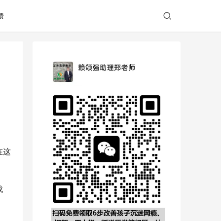
馈
在这
成