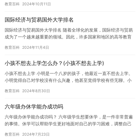
办呢？ 我们应该了解女儿为什么会喜欢玩手机。也许她可以通过手
教育百科
2024年10月11日
机了解…
国际经济与贸易国外大学排名
国际经济与贸易国外大学排名 随着全球化的发展，国际经济与贸易
成为了一个越来越重要的领域。因此，许多国家和地区的高等教育
机构都更加注重该专业的教育和培训。本文将介绍国际经济与贸易
教育百科
2024年11月4日
国外…
小孩不想去上学怎么办？(小孩不想去上学)
小孩不想去上学 小明是一个八岁的孩子，他最近一直不想去上学。
小明觉得自己对学校没有什么兴趣，他甚至觉得学校有些无聊。小
明的父母很困惑，他们试图让小明重新爱上学校，但是小明似乎无
教育百科
2024年8月30日
法克…
六年级办休学能办成功吗
六年级办休学能办成功吗？ 六年级学生想要休学，是一件非常普遍
的事情。休学可以帮助学生更好地面对自己的学习困难，调整自己
的学习状态，为未来的学业做好准备。但是，六年级学生想要休学
教育百科
2024年7月23日
是否…