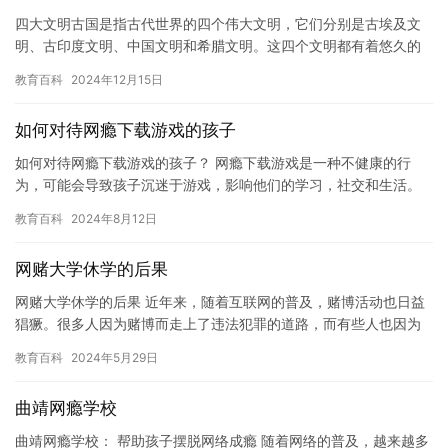
四大文明古国是指古代世界的四个伟大文明，它们分别是古埃及文
明、古印度文明、中国文明和希腊文明。这四个文明都有着悠久的
历史，对世界历史的发展产生了深远的影响。 古埃及文明，也被称
教育百科
2024年12月15日
为尼…
如何对待网瘾下载游戏的孩子
如何对待网瘾下载游戏的孩子？ 网瘾下载游戏是一种不健康的行
为，可能会导致孩子沉迷于游戏，影响他们的学习，社交和生活。
如果孩子已经成为网瘾下载游戏的受害者，家长应该采取什么措施
教育百科
2024年8月12日
来帮助…
网赌大学休学的后果
网赌大学休学的后果 近年来，随着互联网的普及，赌博活动也日益
猖獗。很多人因为赌博而走上了违法犯罪的道路，而有些人也因为
赌博而休学。对于大学生来说，网赌更是一个普遍存在的问题。那
教育百科
2024年5月29日
么，…
曲靖网瘾学校
曲靖网瘾学校： 帮助孩子摆脱网络成瘾 随着网络的普及，越来越多