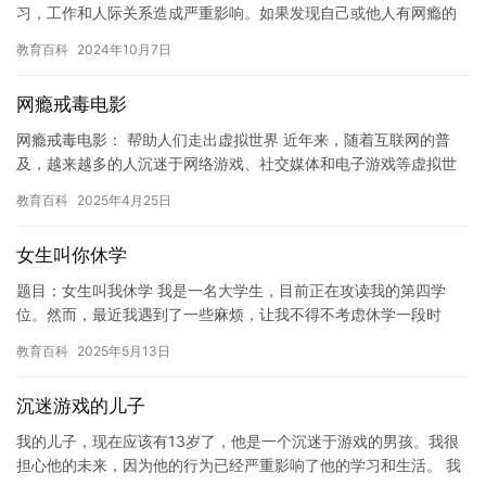
习，工作和人际关系造成严重影响。如果发现自己或他人有网瘾的
倾向，应该及时寻求专业的帮助。戒网瘾学校是帮助人们戒除网瘾
教育百科
2024年10月7日
的有…
网瘾戒毒电影
网瘾戒毒电影： 帮助人们走出虚拟世界 近年来，随着互联网的普
及，越来越多的人沉迷于网络游戏、社交媒体和电子游戏等虚拟世
界中。这些虚拟世界成为了人们逃避现实、获得快乐和满足的重要
教育百科
2025年4月25日
来源…
女生叫你休学
题目：女生叫我休学 我是一名大学生，目前正在攻读我的第四学
位。然而，最近我遇到了一些麻烦，让我不得不考虑休学一段时
间。 我的女朋友，一名年轻的女生，一直支持着我，鼓励我克服困
教育百科
2025年5月13日
难。但…
沉迷游戏的儿子
我的儿子，现在应该有13岁了，他是一个沉迷于游戏的男孩。我很
担心他的未来，因为他的行为已经严重影响了他的学习和生活。 我