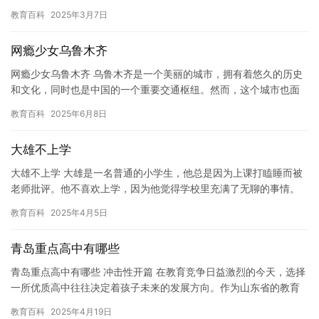
子们在玩游戏的同时，也可以学习一些有益的知识，如历史，地
教育百科
2025年3月7日
理，科…
网瘾少女乌鲁木齐
网瘾少女乌鲁木齐 乌鲁木齐是一个美丽的城市，拥有着悠久的历史
和文化，同时也是中国的一个重要交通枢纽。然而，这个城市也面
临着一个棘手的问题，那就是网瘾少女的问题。 网瘾少女是指那些
教育百科
2025年6月8日
长…
大雄不上学
大雄不上学 大雄是一名普通的小学生，他总是因为上课打瞌睡而被
老师批评。他不喜欢上学，因为他觉得学校里充满了无聊的事情。
他更喜欢在家里玩游戏或者看电视。 大雄的父母也知道他的问题，
教育百科
2025年4月5日
但…
青岛重点高中有哪些
青岛重点高中有哪些 冲击性开篇 在教育竞争日益激烈的今天，选择
一所优质高中往往决定着孩子未来的发展方向。作为山东省的教育
重镇，青岛市拥有多所名声赫赫的重点中学，它们不仅为学生提供
教育百科
2025年4月19日
了…