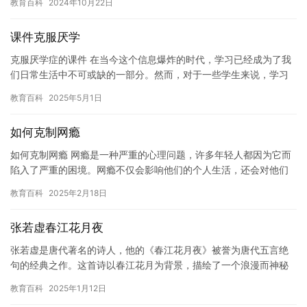
教育百科
2024年10月22日
但…
课件克服厌学
克服厌学症的课件 在当今这个信息爆炸的时代，学习已经成为了我
们日常生活中不可或缺的一部分。然而，对于一些学生来说，学习
也变得越来越乏味和枯燥。这就是厌学症的发生原因。为了帮助学
教育百科
2025年5月1日
生们…
如何克制网瘾
如何克制网瘾 网瘾是一种严重的心理问题，许多年轻人都因为它而
陷入了严重的困境。网瘾不仅会影响他们的个人生活，还会对他们
的工作，家庭和社交生活造成负面影响。因此，如何克制网瘾成为
教育百科
2025年2月18日
了一…
张若虚春江花月夜
张若虚是唐代著名的诗人，他的《春江花月夜》被誉为唐代五言绝
句的经典之作。这首诗以春江花月为背景，描绘了一个浪漫而神秘
的夜晚，让读者感受到了诗人的情感和思想。 春江潮水连海平，海
教育百科
2025年1月12日
上明…