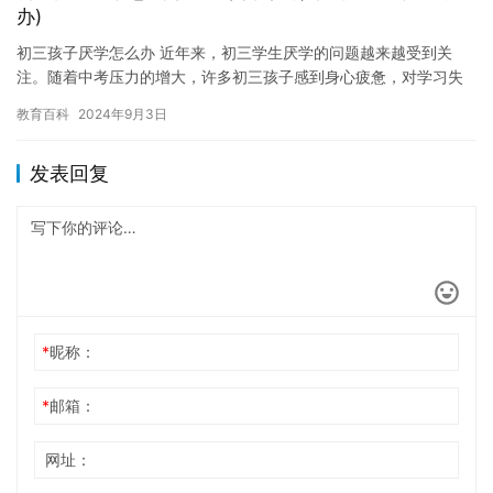
办)
初三孩子厌学怎么办 近年来，初三学生厌学的问题越来越受到关
注。随着中考压力的增大，许多初三孩子感到身心疲惫，对学习失
去了兴趣。那么，初三孩子厌学该怎么办呢？ 首先，家长应该理解
教育百科
2024年9月3日
孩子…
发表回复
*
昵称：
*
邮箱：
网址：