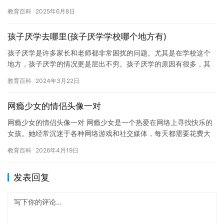
然网瘾军团的理念是积极的，但是在实践中，它面临着许多挑战和
教育百科
2025年6月8日
困难…
孩子厌学去哪里(孩子厌学学校哪个地方有)
孩子厌学是许多家长和老师都非常困扰的问题。尤其是在学校这个
地方，孩子厌学的情况更是层出不穷。孩子厌学的原因有很多，其
中包括学习压力、缺乏兴趣、老师教学质量不高等等。而这些问题
教育百科
2024年3月22日
的产生…
网瘾少女的情侣头像一对
网瘾少女的情侣头像一对 网瘾少女是一个热爱在网络上寻找快乐的
女孩。她经常沉迷于各种网络游戏和社交媒体，每天都需要花费大
量的时间和精力来使用这些工具。虽然她的父母和老师多次劝告
教育百科
2026年4月19日
她，希…
发表回复