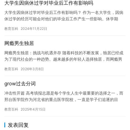
大学生因病休过学对毕业后工作有影响吗
大学生因病休过学对毕业后工作有影响吗？ 作为一名大学生，因病
休过学的经历可能会对他们的毕业后工作产生一些影响。休学期
间，学生可能会失去一些时间和机会来获取相关的工作经验，这可
教育百科
2024年11月22日
能会导…
网瘾男生独居
网瘾男生独居：挑战与机遇并存 随着科技的不断发展，独居已经成
为了现代社会的一种趋势。越来越多的年轻人选择独居，而网瘾男
生则是其中的一种。他们沉迷于网络世界，常常花费大量的时间在
教育百科
2026年3月8日
网络…
grow过去分词
冲击性开篇 高考填报志愿是每个学生人生中最重要的选择之一，而
邢台医学院作为河北省的重点医学院校，一直是学子们追逐的目
标。然而，面对每年波动的分数线和复杂的竞争形势，如何准确把
教育百科
2025年4月15日
握录取…
发表回复